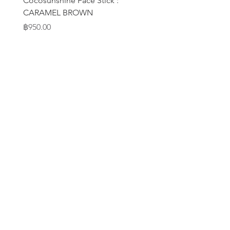
Cocosunshine Face Stick :
Thalassomer Tee V.4
CARAMEL BROWN
Price
฿520.00
Price
฿950.00
FAQ / ถาม-ตอบ
Blog / บล๊อก-บทความ
Contact Us / ติดต่อเรา
Shipping & Returns