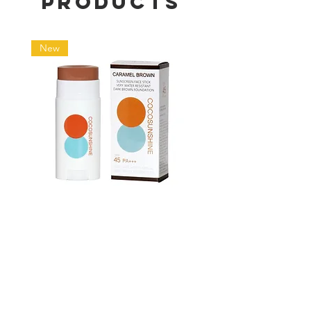
Products
New
Cocosunshine Face Stick :
Thalassomer Tee V.4
CARAMEL BROWN
Price
฿520.00
Price
฿950.00