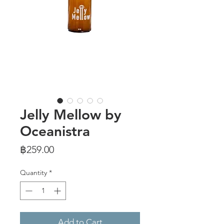
Jelly Mellow by
Oceanistra
Price
฿259.00
Quantity
*
Add to Cart