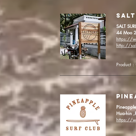
SALT
SALT SURF
44 Moo 2
https://w
http://sal
Product :
PINE
Pineapple
Hua-hin ,
https://