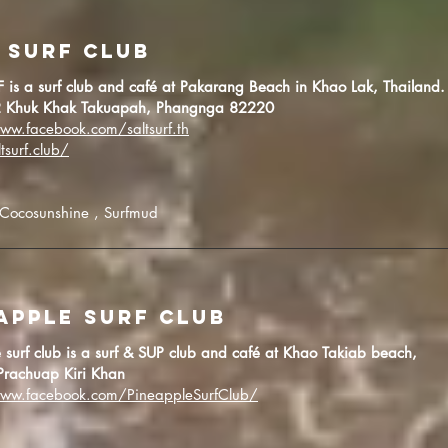
 SURF CLUB
 is a surf club and café at Pakarang Beach in Khao Lak, Thailand.
 Khuk Khak Takuapah, Phangnga 82220
ww.facebook.com/saltsurf.th
tsurf.club/
 Cocosunshine , Surfmud
APPLE SURF CLUB
 surf club is a surf & SUP club and café at Khao Takiab beach,
Prachuap Kiri Khan
www.facebook.com/PineappleSurfClub/