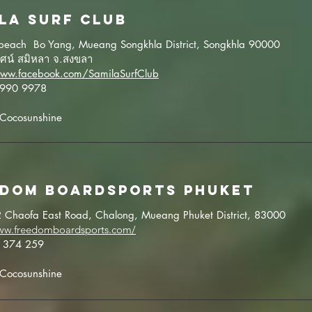
la surf club
 beach Bo Yang, Mueang Songkhla District, Songkhla 90000
ศน์ สมิหลา จ.สงขลา
www.facebook.com/SamilaSurfClub
1 990 9978
: Cocosunshine
EDOM BOARDSPORTS PHUKET
 Chaofa East Road, Chalong, Mueang Phuket District, 83000
www.freedomboardsports.com/
6 374 259
: Cocosunshine