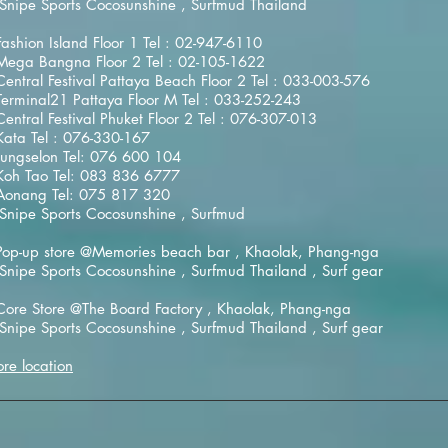
 Snipe Sports Cocosunshine , Surfmud Thailand
ashion Island Floor 1 Tel : 02-947-6110
Mega Bangna Floor 2 Tel : 02-105-1622
entral Festival Pattaya Beach Floor 2 Tel : 033-003-576
erminal21 Pattaya Floor M Tel : 033-252-243
entral Festival Phuket Floor 2 Tel : 076-307-013
ata Tel : 076-330-167
Jungselon Tel: 076 600 104
Koh Tao Tel: 083 836 6777
Aonang Tel: 075 817 320
 Snipe Sports Cocosunshine , Surfmud
Pop-up store
@Memories beach bar , Khaolak, Phang-nga
 Snipe Sports Cocosunshine , Surfmud Thailand , Surf gear
ore Store @The Board Factory , Khaolak, Phang-nga
 Snipe Sports Cocosunshine , Surfmud Thailand , Surf gear
ore location