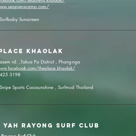
facebook.com/seapiens.khaolak/
www.seapienscamp.com/
 Surfbaby Sunscreen
place Khaolak
asem rd. ,Takua Pa District , Phang-nga
www.facebook.com/theplace.khaolak/
9 425 3198
 Snipe Sports Cocosunshine , Surfmud Thailand
 yah rayong surf Club