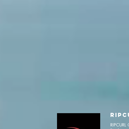
Ripc
RIPCURL C