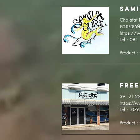
SAmi
Chalatat
หาดชลาทั
https://
Tel : 08
Product 
FRE
39, 21-22
https://
Tel : 07
Product 