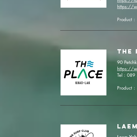
https://
https://
Product :
the 
90 Petchk
https://
Tel : 08
Product :
Laem