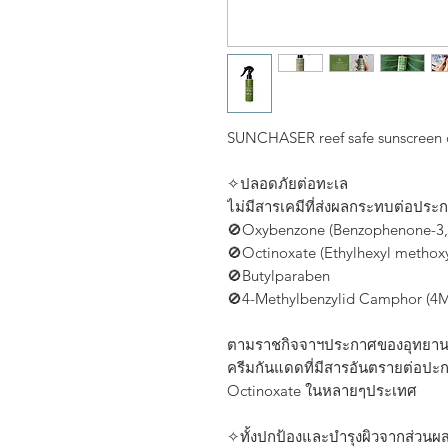
SUNCHASER reef safe sunscreen 
✧ปลอดภัยต่อทะเล
ไม่มีสารเคมีที่ส่งผลกระทบต่อประก
🚫Oxybenzone (Benzophenone-3,
🚫Octinoxate (Ethylhexyl methox
🚫Butylparaben
🚫4-Methylbenzylid Camphor (4
ตามราชกิจจาฯประกาศ​ของอุทยานแห่งช
ครีมกันแดดที่มีสารอันตรายต่อปะ
Octinoxate ในหลายๆประเทศ​
✧ทั้งปกป้องและบำรุงผิวจากส่วนผ