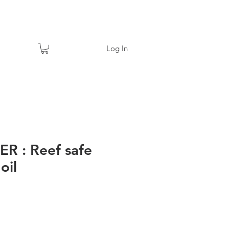
Log In
R : Reef safe
oil