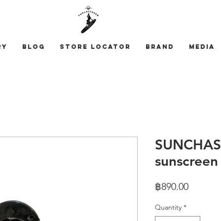
ry
Blog
STORE LOCATOR
Brand
Media
SUNCHASE
sunscreen 
Price
฿890.00
Quantity
*