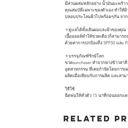
มีส่วนผสมหลักอย่าง น้ำมัน​มะพร้าว
คุณสมบัติ​เฉพาะของตัวเอง ทำให้ผิ
ปลอบประโลมผิวไปพร้อมๆกัน จาก
✧ดูแลได้ทั้งเส้นผมและผิวของคุณ
เนื้อออยล์ทำให้ขวดเดียวก็สามาร
ด้วยค่าการปกป้องถึง SPF50 และ
✧บรรจุภัณฑ์รักษ์โลก
ขวดsunchaser ทำจากฟางข้าวสาลี10
อุตสาหกรรม​ ที่เคยกำจัดโดยการเผาท
ผลิตเมื่อเทียบกับการผลิต และส
วิธีใช้
ฉีดพ่นให้ทั่วตัว 15 นาทีก่อนออกแ
Related P