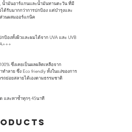
biodegradable and su
, น้ำมันอาร์แกนและน้ำมันทานตะวัน ที่มี
now we hope you enjo
วได้รับมากกว่าการปกป้อง​ แต่บำรุงและ
ส่วนผสมออร์แกนิค
HOW TO USE
spray all over your
and reapply every 45
ถปกป้องทั้งผิวและผมได้จาก UVA และ UVB
INGREDIENTS
 PA+++
ETHYLHEXYL P
BENZOATE,OCTOCR
BUTYL METHOXYDI
0% ซึ่งเคยเป็น​ผลผลิตเหลือ​จาก
ETHYLHEXYL SALICY
ำลาย ซึ่ง Eco friend​ly ทั้งในแง่ของการ
SHEA BUTTER ETHYL
ามารถย่อยสลายได้เองตามธรรมชาติ
COCOS NUCIFERA O
BIS-ETHYLHEXY
TRIAZINE,
ดด และทาซ้ำทุกๆ 45นาที
ETHYLHEXYL TRIAZ
TOCOPHERYL ACET
OIL, BISABOLOL,
ARGANIA SPINOSA 
roducts