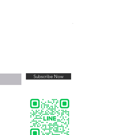
Thalassomer Tee V.4
Price
฿520.00
Subscribe Now