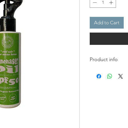
Add to Cart
Product info
✧spf 50
✧uva uvb pa+++
✧reef safe
✧nurturing & soothin
✧organic​ ingredient
✧head to​ toe
✧sustainable​ bottle
✧reef safe
DOES NOT contain an