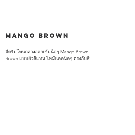
MANGO BROWN 
สีครีมโทนกลางออกเข้มนิดๆ Mango Brown 
Brown แบบผิวสีแทน ไหม้แดดนิดๆ ตรงกับสี
ผิวเหลืองของคนเอเชีย ปราศจากน้ำหอม 
สนใจสั่งซื้อสินค้า >> 
https://www.thalassomer.com/sni
pesports