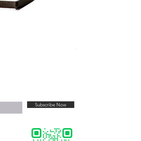
Thalassomer Tee V.4
Price
฿520.00
Subscribe Now