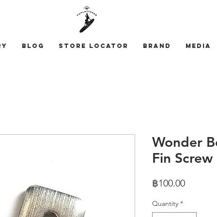
ry
Blog
STORE LOCATOR
Brand
Media
Wonder B
Fin Screw
Price
฿100.00
Quantity
*