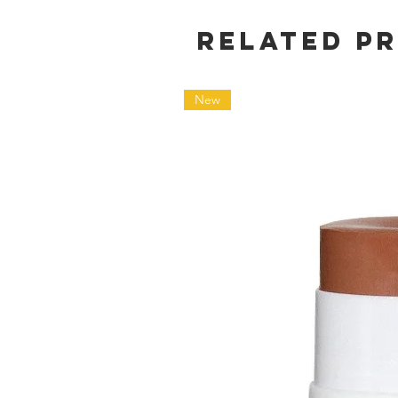
Related P
New