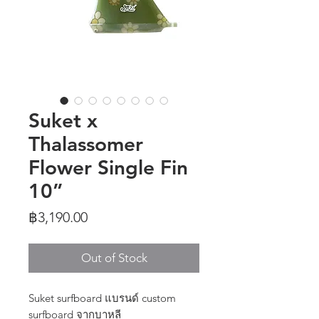
Suket x
Thalassomer
Flower Single Fin
10”
Price
฿3,190.00
Out of Stock
Suket surfboard แบรนด์ custom
surfboard จากบาหลี