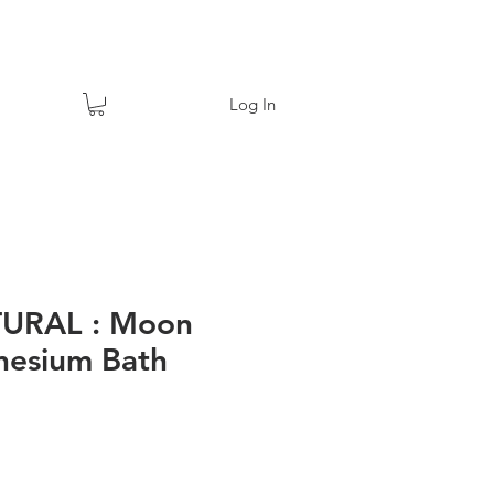
Log In
URAL : Moon
nesium Bath