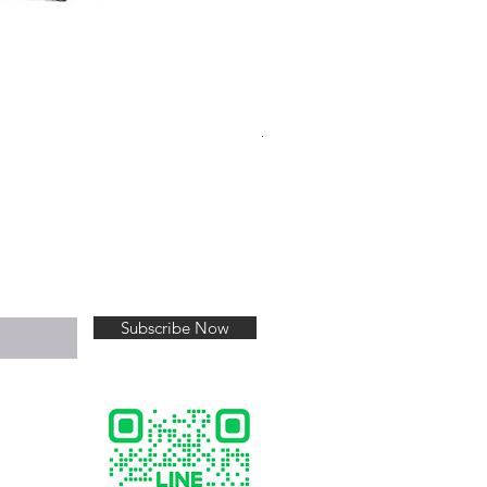
Thalassomer Tee V.4
Price
฿520.00
Subscribe Now