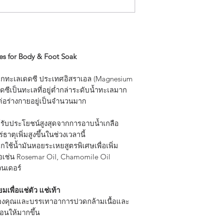
During the Full Moon
taking Magnesium b
absorbtion of the min
Magnesium Benefits
REST & RELAX: Sooth
s for Body & Foot Soak
more restful sleep
REJUVENATE: Restor
มจากทะเลเดดซี ประเทศอิสราเอล (Magnesium
soaking away those
ดซีเป็นทะเลที่อยู่ต่ำกล่าระดับน้ำทะเลมาก
aching feet.
ญต่อร่างกายอยู่เป็นจำนวนมาก
DETOX: Draw out to
blood circulation
้รับประโยชน์สูงสุดจากการอาบน้ำเกลือ
Directions:
ุเพิ่มสูงขึ้นในช่วงเวลานี้
Mix 5-6 tablespoons 
ใช้น้ำมันหอยระเหยสูตรพิเศษเพื่อเพิ่ม
warm water in foot b
อเช่น Rosemar Oil, Chamomile Oil
Bath & Spa: Add 1
นเดอร์
Flakes (200 g.) to wa
For external use only
เพื่อแช่ตัว แช่เท้า
Use 2-3 times per w
ของคุณและบรรเทาอาการปวดกล้ามเนื้อและ
room temperature, ou
อนให้มากขึ้น
Keep the flakes in t