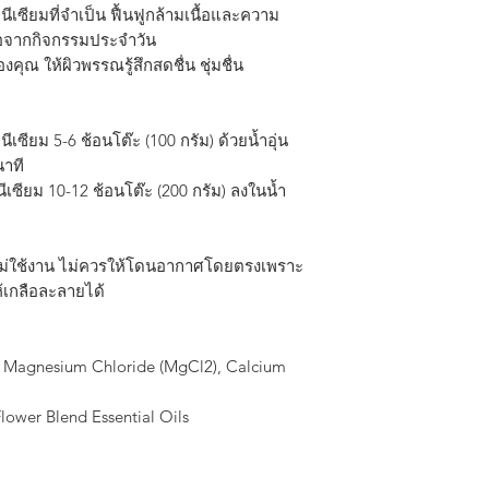
เซียมที่จำเป็น ฟื้นฟูกล้ามเนื้อและความ
Ingredients:
ือจากกิจกรรมประจำวัน
Magnesium Chloride
ุณ ให้ผิวพรรณรู้สึกสดชื่น ชุ่มชื่น
(MgCl2), Calcium (Ca
Lavender Buds, Rose
Oils
เซียม 5-6 ช้อนโต๊ะ (100 กรัม) ด้วยน้ำอุ่น
Free from artificial
นาที
sulfate phthalates, to
เซียม 10-12 ช้อนโต๊ะ (200 กรัม) ลงในน้ำ
Our products are cle
natural ingredients.
อไม่ใช้งาน ไม่ควรให้โดนอากาศโดยตรงเพราะ
้เกลือละลายได้
 Magnesium Chloride (MgCl2), Calcium
lower Blend Essential Oils