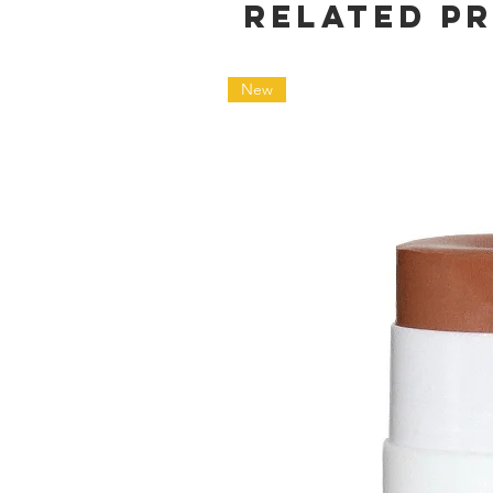
Related P
New